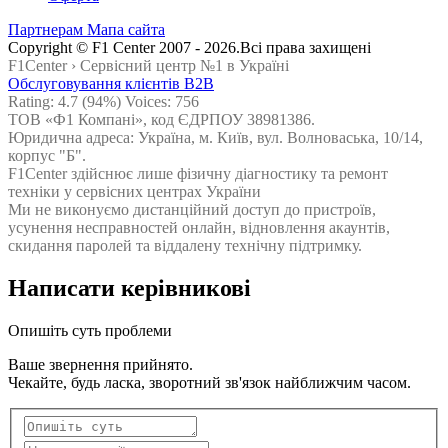
Партнерам
Мапа сайта
Сopyright © F1 Center 2007 - 2026.Всі права захищені
F1Center ›
Cервісний центр №1 в Україні
Обслуговування клієнтів B2B
Rating:
4.7
(94%) Voices:
756
ТОВ «Ф1 Компані», код ЄДРПОУ 38981386.
Юридична адреса: Україна, м. Київ, вул. Волноваська, 10/14,
корпус "Б".
F1Center здійснює лише фізичну діагностику та ремонт
техніки у сервісних центрах України
Ми не виконуємо дистанційний доступ до пристроїв,
усунення несправностей онлайн, відновлення акаунтів,
скидання паролей та віддалену технічну підтримку.
Написати керівникові
Опишіть суть проблеми
Ваше звернення прийнято.
Чекайте, будь ласка, зворотний зв'язок найближчим часом.