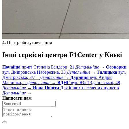
4.
Центр обслуговування
Інші сервісні центри F1Center у Києві
Почайна
пр-кт Степана Бандери, 21
Детальніше →
Осокорки
вул. Дніпровська Набережна, 33
Детальніше →
Галицька
вул.
Дмитрiвська, 3/7
Детальніше →
Дарниця
вул. Андрія
Малишко, 5
Детальніше →
ВДНГ
вул. Юлії Здановської, 48
Детальніше →
Нова Пошта
Для інших населених пунктів
Детальніше →
Написати нам