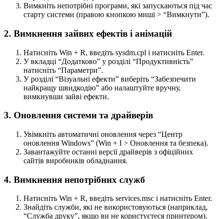
Вимкніть непотрібні програми, які запускаються під час
старту системи (правою кнопкою миші > “Вимкнути”).
2. Вимкнення зайвих ефектів і анімацій
Натисніть Win + R, введіть sysdm.cpl і натисніть Enter.
У вкладці “Додатково” у розділі “Продуктивність”
натисніть “Параметри”.
У розділі “Візуальні ефекти” виберіть “Забезпечити
найкращу швидкодію” або налаштуйте вручну,
вимкнувши зайві ефекти.
3. Оновлення системи та драйверів
Увімкніть автоматичні оновлення через “Центр
оновлення Windows” (Win + I > Оновлення та безпека).
Завантажуйте останні версії драйверів з офіційних
сайтів виробників обладнання.
4. Вимкнення непотрібних служб
Натисніть Win + R, введіть services.msc і натисніть Enter.
Знайдіть служби, які не використовуються (наприклад,
“Служба друку”, якщо ви не користуєтеся принтером).