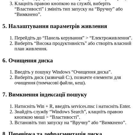
Клацніть правою кнопкою на службі, виберіть
“Властивості” і змініть тип запуску на “Вручну” або
“Вимкнено”.
5. Налаштування параметрів живлення
Перейдіть до “Панель керування” > “Електроживлення”.
Виберіть “Висока продуктивність” або створіть власний
план живлення.
6. Очищення диска
Введіть у пошуку Windows “Очищення диска”.
Виберіть диск (зазвичай C:), позначте елементи для
очищення (тимчасові файли, кеш).
7. Вимкнення індексації пошуку
Натисніть Win + R, введіть services.msc і натисніть Enter.
Знайдіть службу “Windows Search”, клацніть правою
кнопкою миші > “Властивості”.
Встановіть тип запуску на “Вручну” або “Вимкнено”.
8. Перевірка та дефрагментація диска