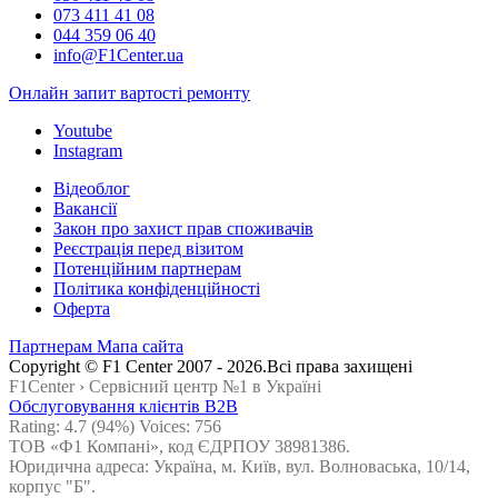
073 411 41 08
044 359 06 40
info@F1Center.ua
Онлайн запит вартостi ремонту
Youtube
Instagram
Відеоблог
Вакансії
Закон про захист прав споживачів
Реєстрація перед візитом
Потенційним партнерам
Політика конфіденційності
Оферта
Партнерам
Мапа сайта
Сopyright © F1 Center 2007 - 2026.Всі права захищені
F1Center ›
Cервісний центр №1 в Україні
Обслуговування клієнтів B2B
Rating:
4.7
(94%) Voices:
756
ТОВ «Ф1 Компані», код ЄДРПОУ 38981386.
Юридична адреса: Україна, м. Київ, вул. Волноваська, 10/14,
корпус "Б".