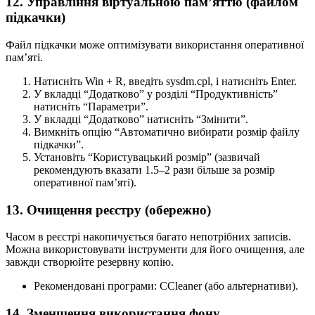
12. Управління віртуальною пам’яттю (файлом
підкачки)
Файл підкачки може оптимізувати використання оперативної
пам’яті.
Натисніть Win + R, введіть sysdm.cpl, і натисніть Enter.
У вкладці “Додатково” у розділі “Продуктивність”
натисніть “Параметри”.
У вкладці “Додатково” натисніть “Змінити”.
Вимкніть опцію “Автоматично вибирати розмір файлу
підкачки”.
Установіть “Користувацький розмір” (зазвичай
рекомендують вказати 1.5–2 рази більше за розмір
оперативної пам’яті).
13. Очищення реєстру (обережно)
Часом в реєстрі накопичується багато непотрібних записів.
Можна використовувати інструменти для його очищення, але
завжди створюйте резервну копію.
Рекомендовані програми: CCleaner (або альтернативи).
14. Зменшення використання фону