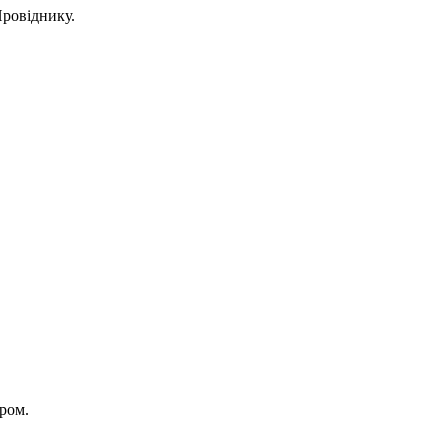
Провіднику.
ром.