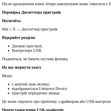
Після призначення нової літери накопичувач може з'явитися у 
Перевірка Диспетчера пристроїв
Натисніть:
Win + X → Диспетчер пристроїв
Відкрийте розділи:
Дискові пристрої;
Контролери USB.
Подивіться, чи бачить система флешку.
На що звернути увагу
Якщо:
є жовтий знак оклику;
відображається Unknown Device;
пристрій періодично зникає.
Це може свідчити про проблему з драйвером або USB-контроле
Перевстановлення USB-драйверів