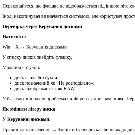
Переконайтеся, що флешка не відображається під іншою літеро
Іноді накопичувач визначається системою, але користувач прост
Перевірка через Керування дисками
Натисніть:
Win + X → Керування дисками
У списку дисків знайдіть флешку.
Можливі ситуації:
диск є, але без букви;
диск позначений як «Не розподілено»;
диск відображається як RAW.
У багатьох випадках проблема вирішується призначенням літер
Як змінити літеру диска
У Керуванні дисками:
Правий клік по флешці → Змінити букву диска або шлях до дис