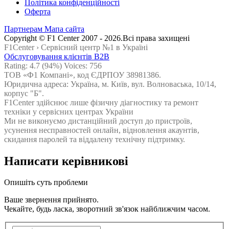
Політика конфіденційності
Оферта
Партнерам
Мапа сайта
Сopyright © F1 Center 2007 - 2026.Всі права захищені
F1Center ›
Cервісний центр №1 в Україні
Обслуговування клієнтів B2B
Rating:
4.7
(94%) Voices:
756
ТОВ «Ф1 Компані», код ЄДРПОУ 38981386.
Юридична адреса: Україна, м. Київ, вул. Волноваська, 10/14,
корпус "Б".
F1Center здійснює лише фізичну діагностику та ремонт
техніки у сервісних центрах України
Ми не виконуємо дистанційний доступ до пристроїв,
усунення несправностей онлайн, відновлення акаунтів,
скидання паролей та віддалену технічну підтримку.
Написати керівникові
Опишіть суть проблеми
Ваше звернення прийнято.
Чекайте, будь ласка, зворотний зв'язок найближчим часом.