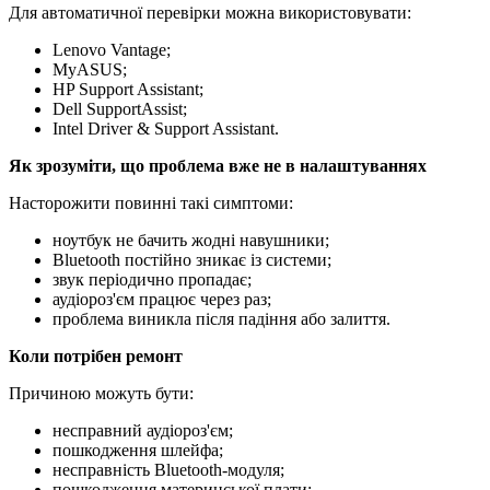
Для автоматичної перевірки можна використовувати:
Lenovo Vantage;
MyASUS;
HP Support Assistant;
Dell SupportAssist;
Intel Driver & Support Assistant.
Як зрозуміти, що проблема вже не в налаштуваннях
Насторожити повинні такі симптоми:
ноутбук не бачить жодні навушники;
Bluetooth постійно зникає із системи;
звук періодично пропадає;
аудіороз'єм працює через раз;
проблема виникла після падіння або залиття.
Коли потрібен ремонт
Причиною можуть бути:
несправний аудіороз'єм;
пошкодження шлейфа;
несправність Bluetooth-модуля;
пошкодження материнської плати;