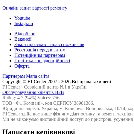
Онлайн запит вартостi ремонту
Youtube
Instagram
Відеоблог
Вакансії
Закон про захист прав споживачів
Реєстрація перед візитом
Потенційним партнерам
Політика конфіденційності
Оферта
Партнерам
Мапа сайта
Сopyright © F1 Center 2007 - 2026.Всі права захищені
F1Center ›
Cервісний центр №1 в Україні
Обслуговування клієнтів B2B
Rating:
4.7
(94%) Voices:
756
ТОВ «Ф1 Компані», код ЄДРПОУ 38981386.
Юридична адреса: Україна, м. Київ, вул. Волноваська, 10/14, ко
F1Center здійснює лише фізичну діагностику та ремонт техніки
Ми не виконуємо дистанційний доступ до пристроїв, усунення н
Написати керівникові