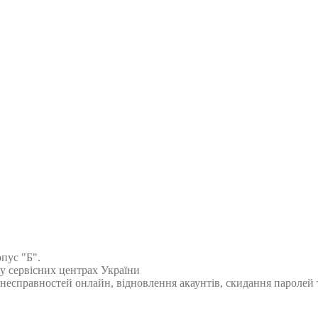
рпус "Б".
 у сервісних центрах України
есправностей онлайн, відновлення акаунтів, скидання паролей т