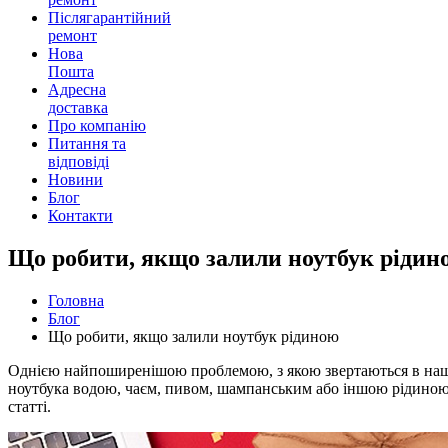
Післягарантійний
ремонт
Нова
Пошта
Адресна
доставка
Про компанію
Питання та
відповіді
Новини
Блог
Контакти
Що робити, якщо залили ноутбук рідин
Головна
Блог
Що робити, якщо залили ноутбук рідиною
Однією найпоширенішою проблемою, з якою звертаються в наш с
ноутбука водою, чаєм, пивом, шампанським або іншою рідиною.
статті.