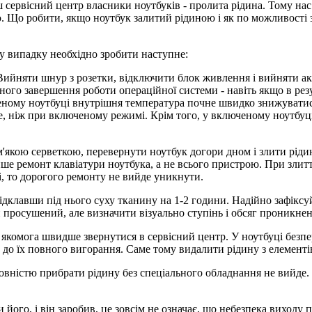
ервісний центр власники ноутбуків - пролита рідина. Тому нас 
 Що робити, якщо ноутбук залитий рідиною і як по можливості 
у випадку необхідно зробити наступне:
. Вийняти шнур з розетки, відключити блок живлення і вийняти 
ого завершення роботи операційної системи - навіть якщо в резу
ному ноутбуці внутрішня температура почне швидко знижуватися
ше, ніж при включеному режимі. Крім того, у включеному ноутбуці
м'якою серветкою, перевернути ноутбук догори дном і злити рідин
лише ремонт клавіатури ноутбука, а не всього пристрою. При зли
, то дорогого ремонту не вийде уникнути.
клавши під нього суху тканину на 1-2 години. Надійно зафіксуйте
и просушений, але визначити візуально ступінь і обсяг проникне
 якомога швидше звернутися в сервісний центр. У ноутбуці безпе
 до їх повного вигорання. Саме тому видалити рідину з елементі
овністю прибрати рідину без спеціального обладнання не вийде. 
його, і він заробив, це зовсім не означає, що небезпека виходу