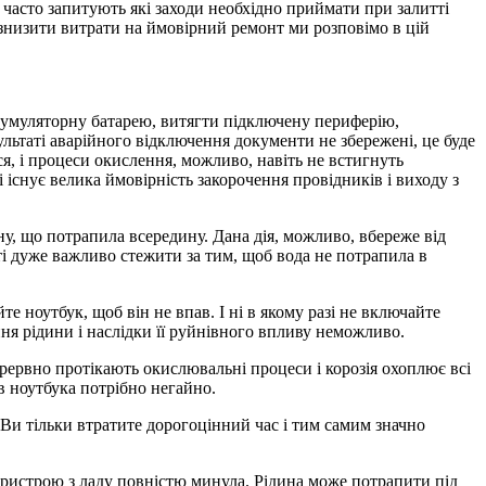
часто запитують які заходи необхідно приймати при залитті
знизити витрати на ймовірний ремонт ми розповімо в цій
акумуляторну батарею, витягти підключену периферію,
льтаті аварійного відключення документи не збережені, це буде
, і процеси окислення, можливо, навіть не встигнуть
 існує велика ймовірність закорочення провідників і виходу з
у, що потрапила всередину. Дана дія, можливо, вбереже від
тті дуже важливо стежити за тим, щоб вода не потрапила в
 ноутбук, щоб він не впав. І ні в якому разі не включайте
ння рідини і наслідки її руйнівного впливу неможливо.
рервно протікають окислювальні процеси і корозія охоплює всі
в ноутбука потрібно негайно.
Ви тільки втратите дорогоцінний час і тим самим значно
 пристрою з ладу повністю минула. Рідина може потрапити під