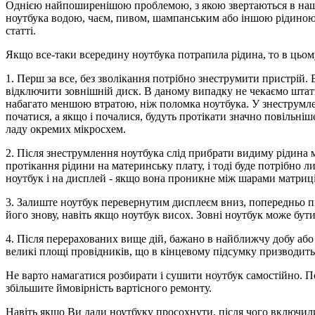
Однією найпоширенішою проблемою, з якою звертаються в наш с
ноутбука водою, чаєм, пивом, шампанським або іншою рідиною.
статті.
Якщо все-таки всередину ноутбука потрапила рідина, то в цьом
1. Перш за все, без зволікання потрібно знеструмити пристрій
відключити зовнішній диск. В даному випадку не чекаємо штатн
набагато меншою втратою, ніж поломка ноутбука. У знеструмле
початися, а якщо і почалися, будуть протікати значно повільні
ладу окремих мікросхем.
2. Після знеструмлення ноутбука слід прибрати видиму рідина 
протікання рідини на материнську плату, і тоді буде потрібно 
ноутбук і на дисплей - якщо вона проникне між шарами матриці
3. Залиште ноутбук перевернутим дисплеєм вниз, попередньо під
його знову, навіть якщо ноутбук висох. Зовні ноутбук може бут
4. Після перерахованих вище дій, бажано в найближчу добу або
великі площі провідників, що в кінцевому підсумку призводить
Не варто намагатися розбирати і сушити ноутбук самостійно. П
збільшите ймовірність вартісного ремонту.
Навіть якщо Ви дали ноутбуку просохнути, після чого включили 