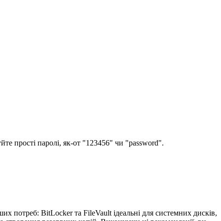
те прості паролі, як-от "123456" чи "password".
 потреб: BitLocker та FileVault ідеальні для системних дисків,