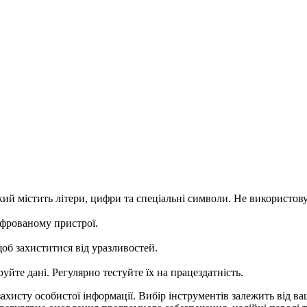
ий містить літери, цифри та спеціальні символи. Не використовуй
ифрованому пристрої.
б захиститися від уразливостей.
уйте дані. Регулярно тестуйте їх на працездатність.
сту особистої інформації. Вибір інструментів залежить від ваших