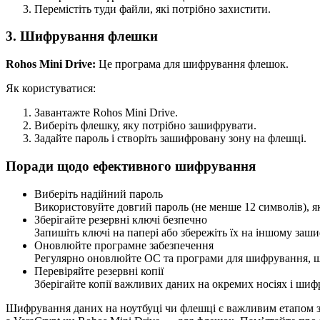
Перемістіть туди файли, які потрібно захистити.
3. Шифрування флешки
Rohos Mini Drive:
Це програма для шифрування флешок.
Як користуватися:
Завантажте Rohos Mini Drive.
Виберіть флешку, яку потрібно зашифрувати.
Задайте пароль і створіть зашифровану зону на флешці.
Поради щодо ефективного шифрування
Виберіть надійний пароль
Використовуйте довгий пароль (не менше 12 символів), як
Зберігайте резервні ключі безпечно
Запишіть ключі на папері або збережіть їх на іншому заш
Оновлюйте програмне забезпечення
Регулярно оновлюйте ОС та програми для шифрування, що
Перевіряйте резервні копії
Зберігайте копії важливих даних на окремих носіях і шифр
Шифрування даних на ноутбуці чи флешці є важливим етапом захи