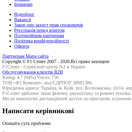
Instagram
Відеоблог
Вакансії
Закон про захист прав споживачів
Реєстрація перед візитом
Потенційним партнерам
Політика конфіденційності
Оферта
Партнерам
Мапа сайта
Сopyright © F1 Center 2007 - 2026.Всі права захищені
F1Center ›
Cервісний центр №1 в Україні
Обслуговування клієнтів B2B
Rating:
4.7
(94%) Voices:
756
ТОВ «Ф1 Компані», код ЄДРПОУ 38981386.
Юридична адреса: Україна, м. Київ, вул. Волноваська, 10/14, ко
F1Center здійснює лише фізичну діагностику та ремонт техніки
Ми не виконуємо дистанційний доступ до пристроїв, усунення н
Написати керівникові
Опишіть суть проблеми