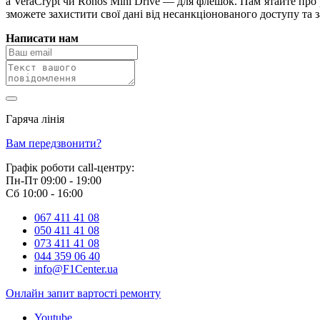
а VeraCrypt чи Rohos Mini Drive — для флешок. Пам’ятайте про
зможете захистити свої дані від несанкціонованого доступу та з
Написати нам
Гаряча лінія
0 800 800 018
Вам передзвонити?
Графік роботи call-центру:
Пн-Пт 09:00 - 19:00
Сб 10:00 - 16:00
067 411 41 08
050 411 41 08
073 411 41 08
044 359 06 40
info@F1Center.ua
Онлайн запит вартостi ремонту
Youtube