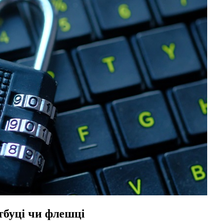
тбуці чи флешці