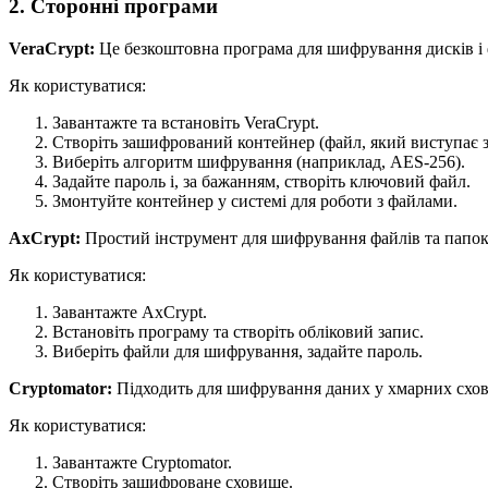
2. Сторонні програми
VeraCrypt:
Це безкоштовна програма для шифрування дисків і 
Як користуватися:
Завантажте та встановіть VeraCrypt.
Створіть зашифрований контейнер (файл, який виступає
Виберіть алгоритм шифрування (наприклад, AES-256).
Задайте пароль і, за бажанням, створіть ключовий файл.
Змонтуйте контейнер у системі для роботи з файлами.
AxCrypt:
Простий інструмент для шифрування файлів та папок
Як користуватися:
Завантажте AxCrypt.
Встановіть програму та створіть обліковий запис.
Виберіть файли для шифрування, задайте пароль.
Cryptomator:
Підходить для шифрування даних у хмарних схови
Як користуватися:
Завантажте Cryptomator.
Створіть зашифроване сховище.