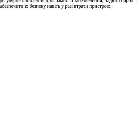
 регулярне оновлення програмного забезпечення, надійні паролі т
абезпечити їх безпеку навіть у разі втрати пристрою.