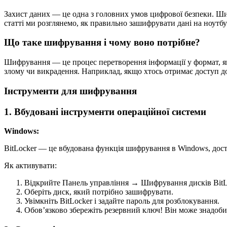
Захист даних — це одна з головних умов цифрової безпеки. Ши
статті ми розглянемо, як правильно зашифрувати дані на ноутб
Що таке шифрування і чому воно потрібне?
Шифрування — це процес перетворення інформації у формат, як
злому чи викрадення. Наприклад, якщо хтось отримає доступ до
Інструменти для шифрування
1. Вбудовані інструменти операційної системи
Windows:
BitLocker — це вбудована функція шифрування в Windows, досту
Як активувати:
Відкрийте Панель управління → Шифрування дисків BitL
Оберіть диск, який потрібно зашифрувати.
Увімкніть BitLocker і задайте пароль для розблокування.
Обов’язково збережіть резервний ключ! Він може знадобит