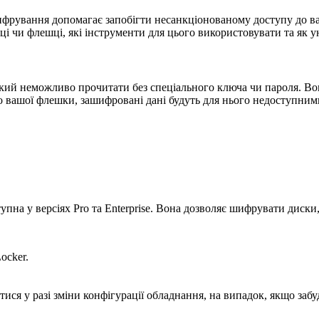
фрування допомагає запобігти несанкціонованому доступу до ваш
уці чи флешці, які інструменти для цього використовувати та як
ий неможливо прочитати без спеціального ключа чи пароля. Вон
 вашої флешки, зашифровані дані будуть для нього недоступними
пна у версіях Pro та Enterprise. Вона дозволяє шифрувати диски,
ocker.
ися у разі зміни конфігурації обладнання, на випадок, якщо забу