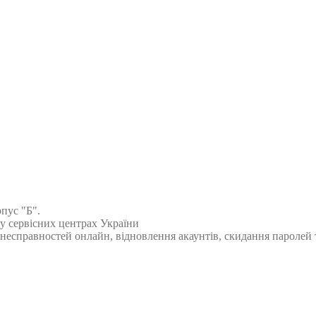
рпус "Б".
 у сервісних центрах України
есправностей онлайн, відновлення акаунтів, скидання паролей т