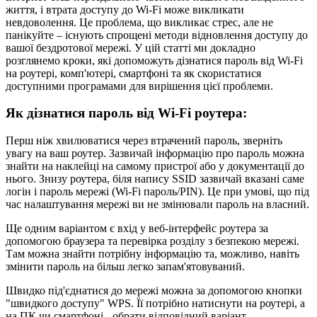
життя, і втрата доступу до Wi-Fi може викликати
невдоволення. Це проблема, що викликає стрес, але не
панікуйте – існують спрощені методи відновлення доступу до
вашої бездротової мережі. У цій статті ми докладно
розглянемо кроки, які допоможуть дізнатися пароль від Wi-Fi
на роутері, комп'ютері, смартфоні та як скористатися
доступними програмами для вирішення цієї проблеми.
Як дізнатися пароль від Wi-Fi роутера:
Перш ніж хвилюватися через втрачений пароль, зверніть
увагу на ваш роутер. Зазвичай інформацію про пароль можна
знайти на наклейці на самому пристрої або у документації до
нього. Знизу роутера, біля напису SSID зазвичай вказані саме
логін і пароль мережі (Wi-Fi пароль/PIN). Це при умові, що під
час налаштування мережі ви не змінювали пароль на власний.
Ще одним варіантом є вхід у веб-інтерфейс роутера за
допомогою браузера та перевірка розділу з безпекою мережі.
Там можна знайти потрібну інформацію та, можливо, навіть
змінити пароль на більш легко запам'ятовуваний.
Швидко під'єднатися до мережі можна за допомогою кнопки
"швидкого доступу" WPS. Її потрібно натиснути на роутері, а
на ПК чи смартфоні - обрати відповідний варіант