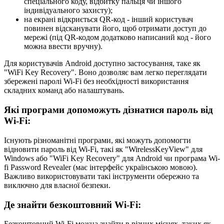
спеціального коду, відбитку пальця чи іншого
індивідуального захисту);
на екрані відкриється QR-код - інший користувач
повинен відсканувати його, щоб отримати доступ до
мережі (під QR-кодом додатково написаний код - його
можна ввести вручну).
Для користувачів Android доступно застосування, таке як
"WiFi Key Recovery". Воно дозволяє вам легко переглядати
збережені паролі Wi-Fi без необхідності використання
складних команд або налаштувань.
Які програми допоможуть дізнатися пароль від
Wi-Fi:
Існують різноманітні програми, які можуть допомогти
відновити пароль від Wi-Fi, такі як "WirelessKeyView" для
Windows або "WiFi Key Recovery" для Android чи програма Wi-
fi Password Revealer (має інтерфейс українською мовою).
Важливо використовувати такі інструменти обережно та
виключно для власної безпеки.
Де знайти безкоштовний Wi-Fi:
Безкоштовний Wi-Fi можна знайти в різних місцях, таких як