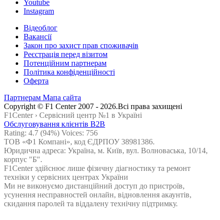
Youtube
Instagram
Відеоблог
Вакансії
Закон про захист прав споживачів
Реєстрація перед візитом
Потенційним партнерам
Політика конфіденційності
Оферта
Партнерам
Мапа сайта
Сopyright © F1 Center 2007 - 2026.Всі права захищені
F1Center ›
Cервісний центр №1 в Україні
Обслуговування клієнтів B2B
Rating:
4.7
(94%) Voices:
756
ТОВ «Ф1 Компані», код ЄДРПОУ 38981386.
Юридична адреса: Україна, м. Київ, вул. Волноваська, 10/14,
корпус "Б".
F1Center здійснює лише фізичну діагностику та ремонт
техніки у сервісних центрах України
Ми не виконуємо дистанційний доступ до пристроїв,
усунення несправностей онлайн, відновлення акаунтів,
скидання паролей та віддалену технічну підтримку.