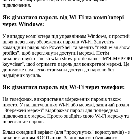
підключення.
Як дізнатися пароль від Wi-Fi на комп'ютері
через Windows:
У випадку комп'ютера під управлінням Windows, є простий
шлях перегляду збережених паролів Wi-Fi. Запустіть
командний рядок або PowerShell та введіть "netsh wlan show
profiles", щоб переглянути доступні мережі. Потім
використовуйте "netsh wlan show profile name=ІМ'Я-МЕРЕЖІ
key=clear", щоб отримати пароль для конкретної мережі. Це
допоможе вам легко отримати доступ до паролю без
надмірних зусиль.
Як дізнатися пароль від Wi-Fi через телефон:
На телефонах, використання збережених паролів також
просто. У налаштуваннях Wi-Fi або мережі, зазвичай розділ
"Збережені мережі" відображає паролі для попередньо
підключених мереж. Просто знайдіть свою Wi-Fi мережу та
перегляньте пароль.
Більш складний варіант (для "просунутих" користувачів) - з
використанням ROOT-прав. За допомогою будь-якого