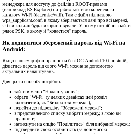
менеджера для доступу до файлів з ROOT-правами
(наприклад ES Explorer) потрібно зайти до кореневого
каталогу Wi-Fi (data/misc/wifi). Там є файл під назвою
wpa_supplicant.conf, в якому зберігаються дані про всі мережі,
які ви коли-небудь використовували. У ньому потрібно знайти
рядок PSK, в якому й "ховається" пароль.
Як подивитися збережений пароль від Wi-Fi на
Android:
Якщо ваш смартфон працює на базі ОС Android 10 і новішій,
дізнатись пароль від свого Wi-Fi можна за допомогою
актуальних налаштувань.
Для цього способу потрібно:
зайти в меню "Налаштування";
обрати "Wi-Fi" (у деяких девайсах цей розділ
відзначений, як "Бездротові мережі");
перейти до підрозділу "Збережені мережі";
з представленого списку вибрати мережу, з якою ви
працюєте;
натиснути на опцію "Поділитись" біля вибраної мережі;
підтвердити свою особистість (за допомогою