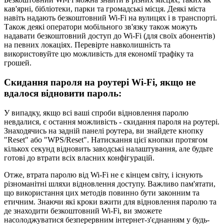
кав'ярні, бібліотеки, парки та громадські місця. Деякі міста
навіть надають безкоштовний Wi-Fi на вулицях і в транспорті.
Також деякі оператори мобільного зв'язку також можуть
надавати безкоштовний доступ до Wi-Fi (для своїх абонентів)
на певних локаціях. Перевірте навколишність та
використовуйте цю можливість для економії трафіку та
грошей.
Скидання пароля на роутері Wi-Fi, якщо не
вдалося відновити пароль:
У випадку, якщо всі ваші спроби відновлення паролю
невдалися, є остання можливість - скидання пароля на роутері.
Знаходячись на задній панелі роутера, ви знайдете кнопку
"Reset" або "WPS/Reset". Натискання цієї кнопки протягом
кількох секунд відновить заводські налаштування, але будьте
готові до втрати всіх власних конфігурацій.
Отже, втрата паролю від Wi-Fi не є кінцем світу, і існують
різноманітні шляхи відновлення доступу. Важливо пам'ятати,
що використання цих методів повинно бути законним та
етичним. Знаючи які кроки вжити для відновлення паролю та
де знаходити безкоштовний Wi-Fi, ви зможете
насолоджуватися безперервним інтернет-з'єднанням у будь-