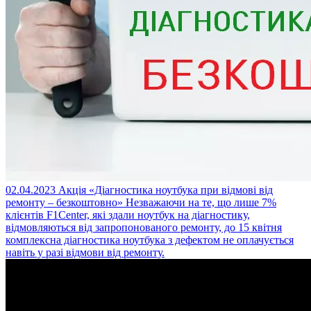
02.04.2023
Акція «Діагностика ноутбука при відмові від
ремонту – безкоштовно»
Незважаючи на те, що лише 7%
клієнтів F1Center, які здали ноутбук на діагностику,
відмовляються від запропонованого ремонту, до 15 квітня
комплексна діагностика ноутбука з дефектом не оплачується
навіть у разі відмови від ремонту.