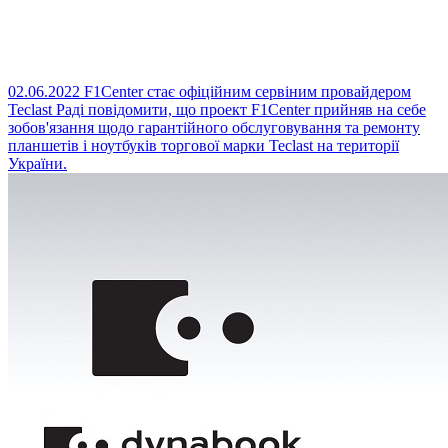
02.06.2022
F1Center стає офіційним сервіним провайдером
Teclast
Раді повідомити, що проект F1Center прийняв на себе
зобов'язання щодо гарантійного обслуговування та ремонту
планшетів і ноутбуків торгової марки Teclast на території
України.