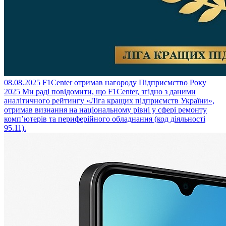
08.08.2025
F1Center отримав нагороду Підприємство Року
2025
Ми раді повідомити, що F1Center, згідно з даними
аналітичного рейтингу «Ліга кращих підприємств України»,
отримав визнання на національному рівні у сфері ремонту
комп’ютерів та периферійного обладнання (код діяльності
95.11).