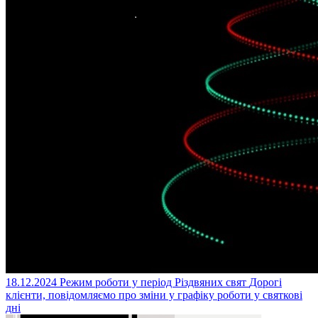
18.12.2024
Режим роботи у період Різдвяних свят
Дорогі
клієнти, повідомляємо про зміни у графіку роботи у святкові
дні