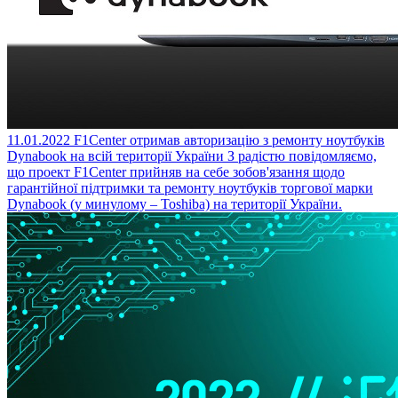
11.01.2022
F1Center отримав авторизацію з ремонту ноутбуків
Dynabook на всій території України
З радістю повідомляємо,
що проект F1Center прийняв на себе зобов'язання щодо
гарантійної підтримки та ремонту ноутбуків торгової марки
Dynabook (у минулому – Toshiba) на території України.