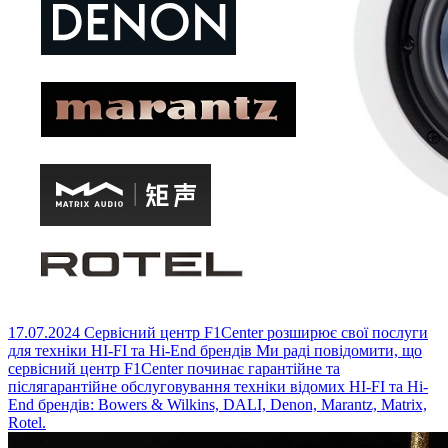
17.07.2024
Сервісний центр F1Center розширює свої послуги
для техніки HI-FI та Hi-End брендів
Ми раді повідомити, що
сервісний центр F1Center починає гарантійне та
післягарантійне обслуговування техніки відомих HI-FI та Hi-
End брендів: Bowers & Wilkins, DALI, Denon, Marantz, Matrix,
Rotel.