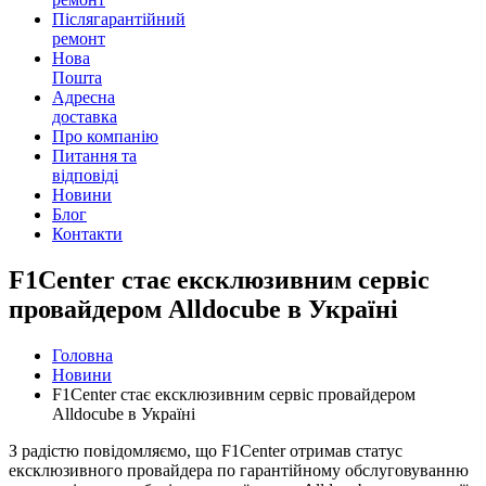
Післягарантійний
ремонт
Нова
Пошта
Адресна
доставка
Про компанію
Питання та
відповіді
Новини
Блог
Контакти
F1Center стає ексклюзивним сервіс
провайдером Alldocube в Україні
Головна
Новини
F1Center стає ексклюзивним сервіс провайдером
Alldocube в Україні
З радістю повідомляємо, що F1Center отримав статус
ексклюзивного провайдера по гарантійному обслуговуванню