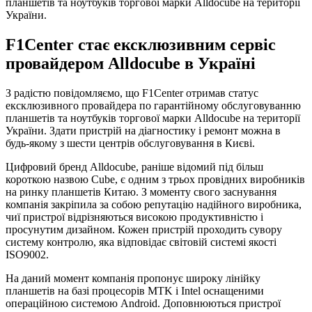
планшетів та ноутбуків торгової марки Alldocube на території
України.
F1Center стає ексклюзивним сервіс
провайдером Alldocube в Україні
З радістю повідомляємо, що F1Center отримав статус
ексклюзивного провайдера по гарантійному обслуговуванню
планшетів та ноутбуків торгової марки Alldocube на території
України. Здати пристрій на діагностику і ремонт можна в
будь-якому з шести центрів обслуговування в Києві.
Цифровий бренд Alldocube, раніше відомий під більш
короткою назвою Cube, є одним з трьох провідних виробників
на ринку планшетів Китаю. З моменту свого заснування
компанія закріпила за собою репутацію надійного виробника,
чиї пристрої відрізняються високою продуктивністю і
просунутим дизайном. Кожен пристрій проходить сувору
систему контролю, яка відповідає світовій системі якості
ISO9002.
На даний момент компанія пропонує широку лінійку
планшетів на базі процесорів MTK і Intel оснащеними
операційною системою Android. Доповнюються пристрої