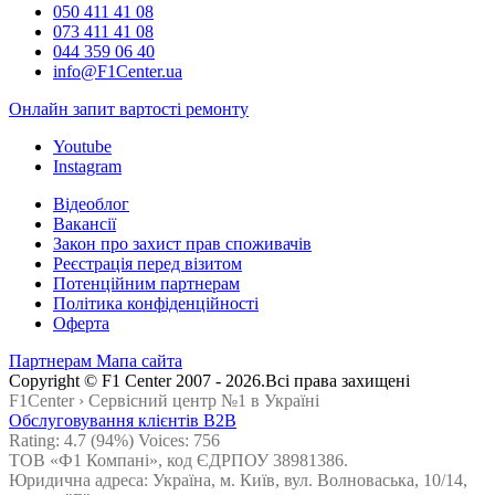
050 411 41 08
073 411 41 08
044 359 06 40
info@F1Center.ua
Онлайн запит вартостi ремонту
Youtube
Instagram
Відеоблог
Вакансії
Закон про захист прав споживачів
Реєстрація перед візитом
Потенційним партнерам
Політика конфіденційності
Оферта
Партнерам
Мапа сайта
Сopyright © F1 Center 2007 - 2026.Всі права захищені
F1Center ›
Cервісний центр №1 в Україні
Обслуговування клієнтів B2B
Rating:
4.7
(94%) Voices:
756
ТОВ «Ф1 Компані», код ЄДРПОУ 38981386.
Юридична адреса: Україна, м. Київ, вул. Волноваська, 10/14,