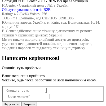
Сopyright © F1 Center 2007 - 2026.Всі права захищені
F1Center ›
Cервісний центр №1 в Україні
Обслуговування клієнтів B2B
Rating:
4.7
(94%) Voices:
756
ТОВ «Ф1 Компані», код ЄДРПОУ 38981386.
Юридична адреса: Україна, м. Київ, вул. Волноваська, 10/14,
корпус "Б".
F1Center здійснює лише фізичну діагностику та ремонт
техніки у сервісних центрах України
Ми не виконуємо дистанційний доступ до пристроїв,
усунення несправностей онлайн, відновлення акаунтів,
скидання паролей та віддалену технічну підтримку.
Написати керівникові
Опишіть суть проблеми
Ваше звернення прийнято.
Чекайте, будь ласка, зворотний зв'язок найближчим часом.
Надіслати
Закрити