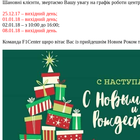
Шановні клієнти, звертаємо Вашу увагу на графік роботи центрі
25.12.17 – вихідний день;
01.01.18 – вихідний день;
02.01.18 – з 10:00 до 16:00;
08.01.18 – вихідний день.
Команда F1Center щиро вітає Вас із прийдешнім Новим Роком 