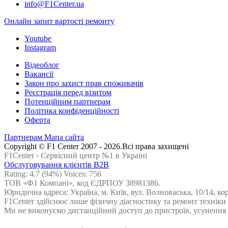
info@F1Center.ua
Онлайн запит вартостi ремонту
Youtube
Instagram
Відеоблог
Вакансії
Закон про захист прав споживачів
Реєстрація перед візитом
Потенційним партнерам
Політика конфіденційності
Оферта
Партнерам
Мапа сайта
Сopyright © F1 Center 2007 - 2026.Всі права захищені
F1Center ›
Cервісний центр №1 в Україні
Обслуговування клієнтів B2B
Rating:
4.7
(94%) Voices:
756
ТОВ «Ф1 Компані», код ЄДРПОУ 38981386.
Юридична адреса: Україна, м. Київ, вул. Волноваська, 10/14, ко
F1Center здійснює лише фізичну діагностику та ремонт техніки
Ми не виконуємо дистанційний доступ до пристроїв, усунення н