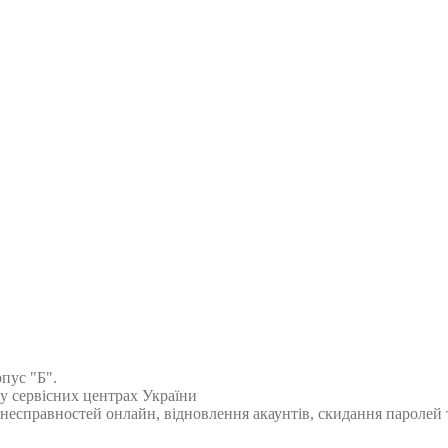
рпус "Б".
 у сервісних центрах України
есправностей онлайн, відновлення акаунтів, скидання паролей т