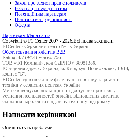
Закон про захист прав споживачів
Реєстрація перед візитом
Потенційним партнерам
Політика конфіденційності
Оферта
Партнерам
Мапа сайта
Сopyright © F1 Center 2007 - 2026.Всі права захищені
F1Center ›
Cервісний центр №1 в Україні
Обслуговування клієнтів B2B
Rating:
4.7
(94%) Voices:
756
ТОВ «Ф1 Компані», код ЄДРПОУ 38981386.
Юридична адреса: Україна, м. Київ, вул. Волноваська, 10/14,
корпус "Б".
F1Center здійснює лише фізичну діагностику та ремонт
техніки у сервісних центрах України
Ми не виконуємо дистанційний доступ до пристроїв,
усунення несправностей онлайн, відновлення акаунтів,
скидання паролей та віддалену технічну підтримку.
Написати керівникові
Опишіть суть проблеми