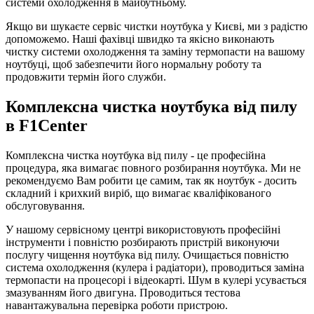
системи охолодження в майбутньому.
Якщо ви шукаєте сервіс чистки ноутбука у Києві, ми з радістю
допоможемо. Наші фахівці швидко та якісно виконають
чистку системи охолодження та заміну термопасти на вашому
ноутбуці, щоб забезпечити його нормальну роботу та
продовжити термін його служби.
Комплексна чистка ноутбука від пилу
в F1Center
Комплексна чистка ноутбука від пилу - це професійна
процедура, яка вимагає повного розбирання ноутбука. Ми не
рекомендуємо Вам робити це самим, так як ноутбук - досить
складний і крихкий виріб, що вимагає кваліфікованого
обслуговування.
У нашому сервісному центрі використовують професійні
інструменти і повністю розбирають пристрій виконуючи
послугу чищення ноутбука від пилу. Очищається повністю
система охолодження (кулера і радіатори), проводиться заміна
термопасти на процесорі і відеокарті. Шум в кулері усувається
змазуванням його двигуна. Проводиться тестова
навантажувальна перевірка роботи пристрою.