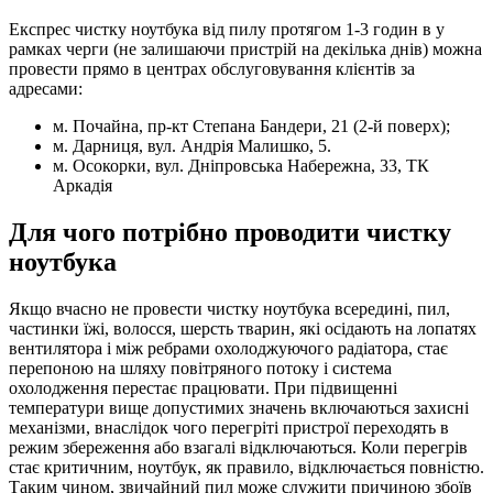
Експрес чистку ноутбука від пилу протягом 1-3 годин в у
рамках черги (не залишаючи пристрій на декілька днів) можна
провести прямо в центрах обслуговування клієнтів за
адресами:
м. Почайна, пр-кт Степана Бандери, 21 (2-й поверх);
м. Дарниця, вул. Андрія Малишко, 5.
м. Осокорки, вул. Дніпровська Набережна, 33, ТК
Аркадія
Для чого потрібно проводити чистку
ноутбука
Якщо вчасно не провести чистку ноутбука всередині, пил,
частинки їжі, волосся, шерсть тварин, які осідають на лопатях
вентилятора і між ребрами охолоджуючого радіатора, стає
перепоною на шляху повітряного потоку і система
охолодження перестає працювати. При підвищенні
температури вище допустимих значень включаються захисні
механізми, внаслідок чого перегріті пристрої переходять в
режим збереження або взагалі відключаються. Коли перегрів
стає критичним, ноутбук, як правило, відключається повністю.
Таким чином, звичайний пил може служити причиною збоїв