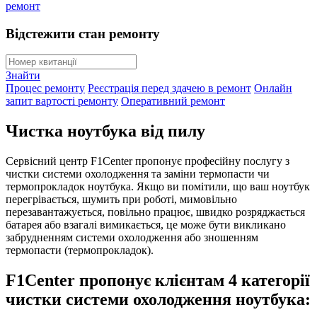
ремонт
Відстежити стан ремонту
Знайти
Процес ремонту
Реєстрація перед здачею в ремонт
Онлайн
запит вартості ремонту
Оперативний ремонт
Чистка ноутбука від пилу
Сервісний центр F1Center пропонує професійну послугу з
чистки системи охолодження та заміни термопасти чи
термопрокладок ноутбука. Якщо ви помітили, що ваш ноутбук
перегрівається, шумить при роботі, мимовільно
перезавантажується, повільно працює, швидко розряджається
батарея або взагалі вимикається, це може бути викликано
забрудненням системи охолодження або зношенням
термопасти (термопрокладок).
F1Center пропонує клієнтам 4 категорії
чистки системи охолодження ноутбука: