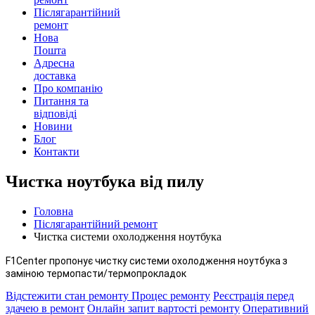
Післягарантійний
ремонт
Нова
Пошта
Адресна
доставка
Про компанію
Питання та
відповіді
Новини
Блог
Контакти
Чистка ноутбука від пилу
Головна
Післягарантійний ремонт
Чистка системи охолодження ноутбука
F1Center пропонує чистку системи охолодження ноутбука з
заміною термопасти/термопрокладок
Відстежити стан ремонту
Процес ремонту
Реєстрація перед
здачею в ремонт
Онлайн запит вартості ремонту
Оперативний