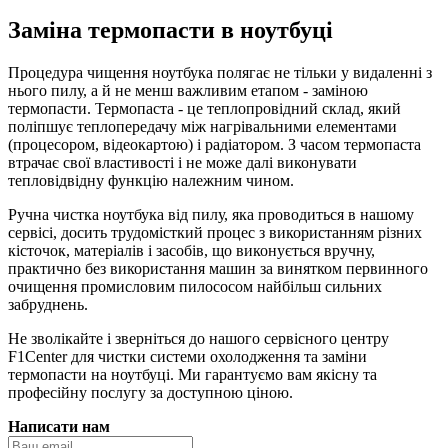
Заміна термопасти в ноутбуці
Процедура чищення ноутбука полягає не тільки у видаленні з
нього пилу, а й не менш важливим етапом - заміною
термопасти. Термопаста - це теплопровідний склад, який
поліпшує теплопередачу між нагрівальними елементами
(процесором, відеокартою) і радіатором. З часом термопаста
втрачає свої властивості і не може далі виконувати
тепловідвідну функцію належним чином.
Ручна чистка ноутбука від пилу, яка проводиться в нашому
сервісі, досить трудомісткий процес з використанням різних
кісточок, матеріалів і засобів, що виконується вручну,
практично без використання машин за винятком первинного
очищення промисловим пилососом найбільш сильних
забруднень.
Не зволікайте і зверніться до нашого сервісного центру
F1Center для чистки системи охолодження та заміни
термопасти на ноутбуці. Ми гарантуємо вам якісну та
професійну послугу за доступною ціною.
Написати нам