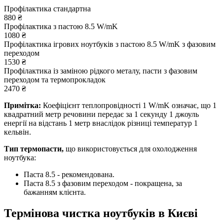
Профілактика стандартна
880 ₴
Профілактика з пастою 8.5 W/mK
1080 ₴
Профілактика ігрових ноутбуків з пастою 8.5 W/mK з фазовим
переходом
1530 ₴
Профілактика із заміною рідкого металу, пасти з фазовим
переходом та термопрокладок
2470 ₴
Примітка:
Коефіцієнт теплопровідності 1 W/mK означає, що 1
квадратний метр речовини передає за 1 секунду 1 джоуль
енергії на відстань 1 метр внаслідок різниці температур 1
кельвін.
Тип термопасти,
що використовується для охолодження
ноутбука:
Паста 8.5 - рекомендована.
Паста 8.5 з фазовим переходом - покращена, за
бажанням клієнта.
Термінова чистка ноутбуків в Києві