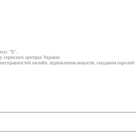
рпус "Б".
 у сервісних центрах України
есправностей онлайн, відновлення акаунтів, скидання паролей т