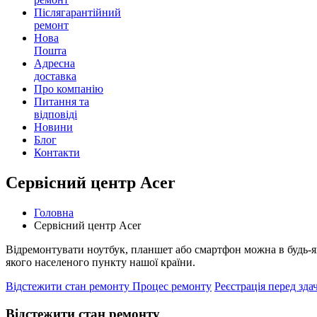
Післягарантійний
ремонт
Нова
Пошта
Адресна
доставка
Про компанію
Питання та
відповіді
Новини
Блог
Контакти
Сервісний центр Acer
Головна
Сервісний центр Acer
Відремонтувати ноутбук, планшет або смартфон можна в будь-як
якого населеного пункту нашої країни.
Відстежити стан ремонту
Процес ремонту
Реєстрація перед зда
Відстежити стан ремонту