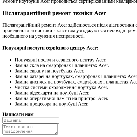
Ремонт ноутбуків Acer проводиться сертифікованими кваліфіко
Післягарантійний ремонт техніки Acer
Післягарантійний ремонт Acer здійснюється після діагностики 
проведеної діагностики з клієнтом узгоджуються необхідні ремон
необхідного на усунення несправності.
Популярні послуги сервісного центру Acer:
Популярні послуги сервісного центру Acer:
Заміна скла на смартфонах і планшетах Acer.
Заміна екрану на ноутбуках Acer.
Заміна батареї на ноутбуках, смартфонах і планшетах Acer
Заміна дисплея на ноутбуках, смартфонах і планшетах Ace
Чистка системи охолодження ноутбука Acer.
Заміна відеокарти на ноутбуці Acer.
Заміна оперативної пам'яті на пристрої Acer.
Заміна процесора на ноутбуці Acer.
Написати нам