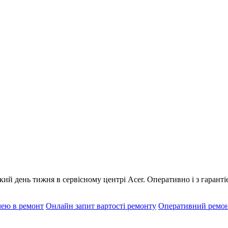
ий день тижня в сервісному центрі Acer. Оперативно і з гаранті
чею в ремонт
Онлайн запит вартості ремонту
Оперативний ремо