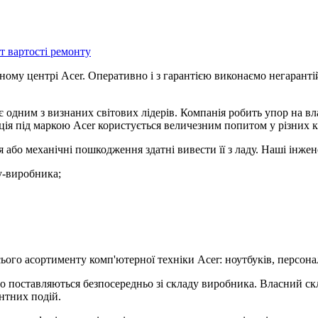
т вартості ремонту
ому центрі Acer. Оперативно і з гарантією виконаємо негаранті
 одним з визнаних світових лідерів. Компанія робить упор на вл
кція під маркою Acer користується величезним попитом у різних к
 або механічні пошкодження здатні вивести її з ладу. Наші інже
ду-виробника;
ього асортименту комп'ютерної техніки Acer: ноутбуків, персона
поставляються безпосередньо зі складу виробника. Власний скла
нтних подій.