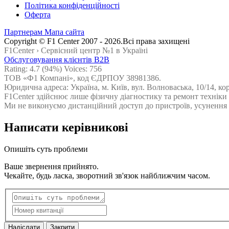
Політика конфіденційності
Оферта
Партнерам
Мапа сайта
Сopyright © F1 Center 2007 - 2026.Всі права захищені
F1Center ›
Cервісний центр №1 в Україні
Обслуговування клієнтів B2B
Rating:
4.7
(94%) Voices:
756
ТОВ «Ф1 Компані», код ЄДРПОУ 38981386.
Юридична адреса: Україна, м. Київ, вул. Волноваська, 10/14, ко
F1Center здійснює лише фізичну діагностику та ремонт техніки
Ми не виконуємо дистанційний доступ до пристроїв, усунення н
Написати керівникові
Опишіть суть проблеми
Ваше звернення прийнято.
Чекайте, будь ласка, зворотний зв'язок найближчим часом.
Надіслати
Закрити