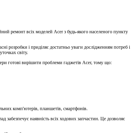
йний ремонт всіх моделей Acer з будь-якого населеного пункту
асні розробки і приділяє достатньо уваги дослідженням потреб і
уточках світу.
нери готові вирішити проблеми гаджетів Acer, тому що:
льних комп'ютерів, планшетів, смартфонів.
д забезпечує наявність всіх ходових запчастин. Це дозволяє