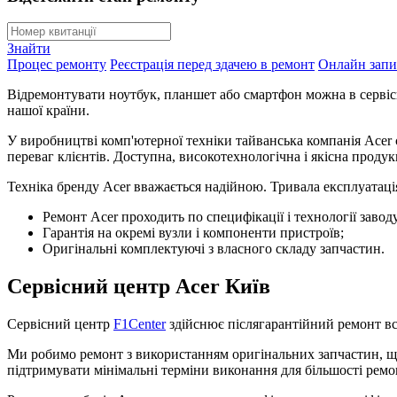
Знайти
Процес ремонту
Реєстрація перед здачею в ремонт
Онлайн запи
Відремонтувати ноутбук, планшет або смартфон можна в сервісн
нашої країни.
У виробництві комп'ютерної техніки тайванська компанія Acer є
переваг клієнтів. Доступна, високотехнологічна і якісна проду
Техніка бренду Acer вважається надійною. Тривала експлуатація
Ремонт Acer проходить по специфікації і технології заво
Гарантія на окремі вузли і компоненти пристроїв;
Оригінальні комплектуючі з власного складу запчастин.
Сервісний центр Acer Київ
Сервісний центр
F1Center
здійснює післягарантійний ремонт вс
Ми робимо ремонт з використанням оригінальних запчастин, що 
підтримувати мінімальні терміни виконання для більшості ремо