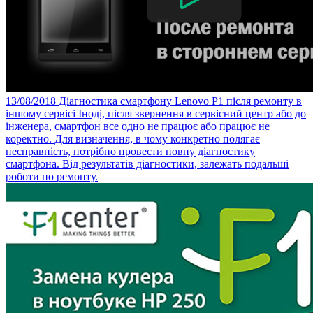
13/08/2018
Діагностика смартфону Lenovo Р1 після ремонту в
іншому сервісі
Іноді, після звернення в сервісний центр або до
інженера, смартфон все одно не працює або працює не
коректно. Для визначення, в чому конкретно полягає
несправність, потрібно провести повну діагностику
смартфона. Від результатів діагностики, залежать подальші
роботи по ремонту.