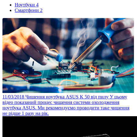
Ноутбуки
4
Смартфони
2
11/03/2018
Чищення ноутбука ASUS K 50 від пилу
У цьому
відео показаний процес чищення системи охолодження
ноутбука ASUS. Ми рекомендуємо проводити таке чищення
не рідше 1 разу на рік.