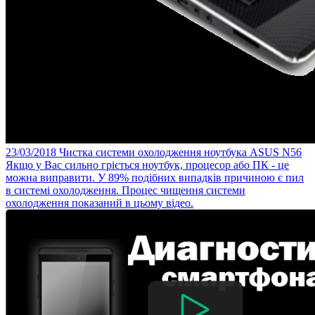
23/03/2018
Чистка системи охолодження ноутбука ASUS N56
Якщо у Вас сильно гріється ноутбук, процесор або ПК - це
можна виправити. У 89% подібних випадків причиною є пил
в системі охолодження. Процес чищення системи
охолодження показаний в цьому відео.