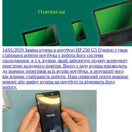
14/01/2019
Заміна кулера в ноутбуці HP 250 G5
Однією з умов
стабільної роботи ноутбука є робота його системи
охолодження, в т.ч. кулера, який забезпечує подачу всередину
пристрою холодного повітря. Вихід з ладу кулера призводить
до значних перегрівів всіх вузлів ноутбука, в результаті чого
він втрачає стабільність роботи. Наш сервісний центр виконає
ремонт або заміну кулера на ноутбуці та відновить його
роботу.