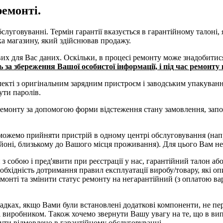
емонті.
слуговуванні. Термін гарантії вказується в гарантійному талоні,
а магазину, який здійснював продажу.
вих для Вас даних. Оскільки, в процесі ремонту може знадобити
ь за збереження Вашої особистої інформації, і під час ремонт
екті з оригінальним зарядним пристроєм і заводським упакування
ути паролів.
ремонту за допомогою форми відстеження стану замовлення, зап
ожемо прийняти пристрій в одному центрі обслуговування (напри
айоні, близькому до Вашого місця проживання). Для цього Вам не
з собою і пред'явити при реєстрації у нас, гарантійний талон аб
обхідність дотримання правил експлуатації виробу/товару, які оп
монті та змінити статус ремонту на негарантійний (з оплатою ва
падках, якщо Вами були встановлені додаткові компоненти, не пер
 виробником. Також хочемо звернути Вашу увагу на те, що в ви
бути відмовлено в гарантійному обслуговуванні