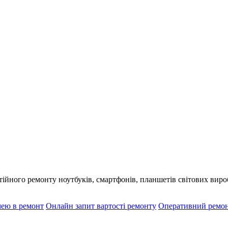
тійного ремонту ноутбуків, смартфонів, планшетів світових вир
чею в ремонт
Онлайн запит вартості ремонту
Оперативний ремо