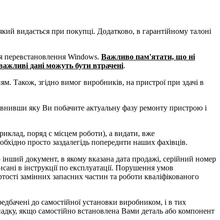
 який видається при покупці. Додатково, в гарантійному талоні
ся перевстановлення Windows.
Важливо пам'ятати, що ні
у важливі дані можуть бути втрачені
.
м. Також, згідно вимог виробників, на пристрої при здачі в
овнивши яку Ви побачите актуальну фазу ремонту пристрою і
клад, поряд с місцем роботи), а видати, вже
обхідно просто заздалегідь попередити наших фахівців.
о інший документ, в якому вказана дата продажі, серійний номер
исані в інструкції по експлуатації. Порушення умов
ртості замінних запасних частин та роботи кваліфікованого
едбачені до самостійної установки виробником, і в тих
падку, якщо самостійно встановлена Вами деталь або компонент