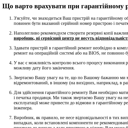
Що варто врахувати при гарантійному р
З'ясуйте, чи знаходиться Ваш пристрій на гарантійному об
повинен бути вказаний серійний номер пристрою і печатк
Наполегливо рекомендуєм створити резервні копії важли
виробник, ні сервісний центр не несуть відповідальніст
Здавати пристрій в гарантійний ремонт необхідно в компл
ремонт на операційній системі або на BIOS, не повинно б
У вас є можливість контролю всього процесу виконання 
можливу дату його закінчення.
Звертаємо Вашу увагу на те, що по Вашому бажанню ми м
відремонтований, в іншому (на вихідних, наприклад, в р
Для здійснення гарантійного ремонту Вам необхідно мати 
і печатка продавця. Ми також звертаємо Вашу увагу на не
експлуатації може привести до відмови в гарантійному ре
інженера.
Виробник, як правило, не несе відповідальності в тих ви
випадках, коли встановлені компоненти не рекомендовані
призведе до виходу з ладу пристрою в цілому, Вам може 