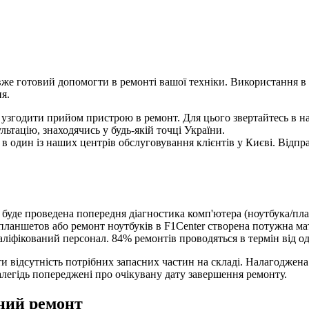
вже готовий допомогти в ремонті вашої техніки. Використання в
я.
згодити прийом пристрою в ремонт. Для цього звертайтесь в на
ьтацію, знаходячись у будь-якій точці України.
в один із наших центрів обслуговування клієнтів у Києві. Відп
буде проведена попередня діагностика комп'ютера (ноутбука/пл
ланшетов або ремонт ноутбуків в F1Center створена потужна мат
ліфікований персонал. 84% ремонтів проводяться в термін від од
 відсутність потрібних запасних частин на складі. Налагоджена
алегідь попереджені про очікувану дату завершення ремонту.
йний ремонт