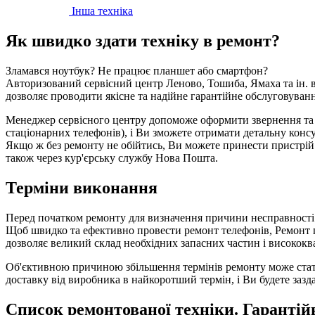
Інша техніка
Як швидко здати техніку в ремонт?
Зламався ноутбук? Не працює планшет або смартфон?
Авторизований сервісний центр Леново, Тошиба, Ямаха та ін. 
дозволяє проводити якісне та надійне гарантійне обслуговуванн
Менеджер сервісного центру допоможе оформити звернення та у
стаціонарних телефонів), і Ви зможете отримати детальну консул
Якщо ж без ремонту не обійтись, Ви можете принести пристрій 
також через кур'єрську службу Нова Пошта.
Терміни виконання
Перед початком ремонту для визначення причини несправності 
Щоб швидко та ефективно провести ремонт телефонів, Ремонт п
дозволяє великий склад необхідних запасних частин і висококва
Об'єктивною причиною збільшення термінів ремонту може стати
доставку від виробника в найкоротший термін, і Ви будете зазд
Список ремонтованої техніки. Гаранті